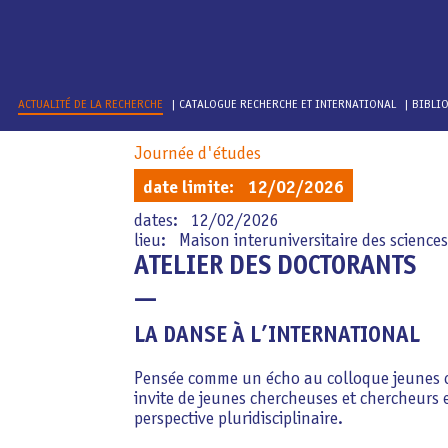
Navigation
ACTUALITÉ DE LA RECHERCHE
CATALOGUE RECHERCHE ET INTERNATIONAL
BIBLI
principale
Aller
Journée d'études
au
date limite:
12/02/2026
contenu
principal
dates:
12/02/2026
lieu: Maison interuniversitaire des scienc
ATELIER DES DOCTORANTS
LA DANSE À L’INTERNATIONAL
Pensée comme un écho au colloque jeunes c
invite de jeunes chercheuses et chercheurs 
perspective pluridisciplinaire.