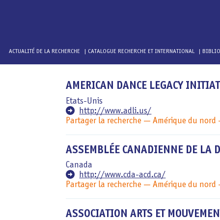
Navigation
ACTUALITÉ DE LA RECHERCHE
CATALOGUE RECHERCHE ET INTERNATIONAL
BIBLI
principale
Aller
AMERICAN DANCE LEGACY INITIAT
au
contenu
Etats-Unis
principal
http://www.adli.us/
Partager la recherche
Amérique du nord
ASSEMBLÉE CANADIENNE DE LA 
Canada
http://www.cda-acd.ca/
Partager la recherche
Amérique du nord
ASSOCIATION ARTS ET MOUVEMEN