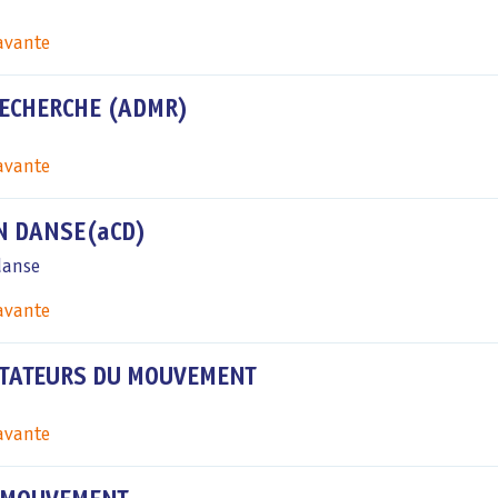
savante
RECHERCHE (ADMR)
savante
N DANSE(
aCD
)
danse
savante
OTATEURS DU MOUVEMENT
savante